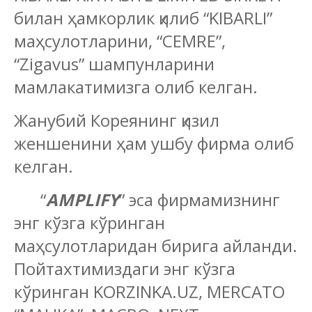
билан ҳамкорлик қилиб “KIBARLI”
маҳсулотларини, “CEMRE”,
“Zigavus” шампунларини
мамлакатимизга олиб келган.
Жанубий Кореянинг қизил
женшенини ҳам ушбу фирма олиб
келган.
“
AMPLIFY
” эса фирмамизнинг
энг кўзга кўринган
маҳсулотларидан бирига айланди.
Пойтахтимиздаги энг кўзга
кўринган KORZINKA.UZ, MERCATO