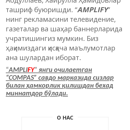
ташриф буюришди. “
AMPLIFY
”
нинг рекламасини телевидение,
газеталар ва шаҳар баннерларида
учратишингиз мумкин. Биз
ҳақимиздаги қисқача маълумотлар
ана шулардан иборат.
“
AMPLI
FY
”
янги очилаетган
“COMPAS” савдо марказида сизлар
билан ҳамкорлик қилишдан бехад
миннатдор бўлади.
О НАС