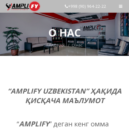
+998 (90) 964-22-22
О НАС
ГЛАВНАЯ
О нас
“AMPLIFY UZBEKISTAN” ҲАҚИДА
ҚИСҚАЧА МАЪЛУМОТ
“
AMPLIFY
” деган кенг омма