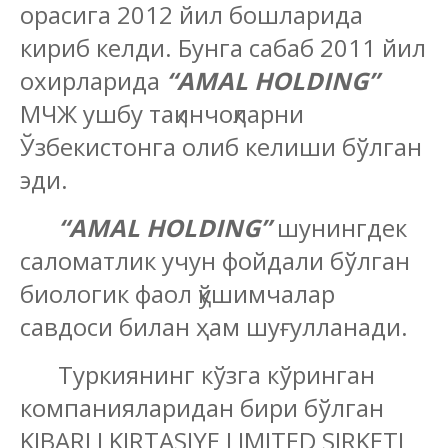
орасига 2012 йил бошларида
кириб келди. Бунга сабаб 2011 йил
охирларида
“AMAL HOLDING”
МЧЖ ушбу тақинчоқларни
Ўзбекистонга олиб келиши бўлган
эди.
“AMAL HOLDING”
шунингдек
саломатлик учун фойдали бўлган
биологик фаол қўшимчалар
савдоси билан ҳам шуғулланади.
Туркиянинг кўзга кўринган
компанияларидан бири бўлган
KIBARLI KIRTASIYE LIMITED SIRKETI