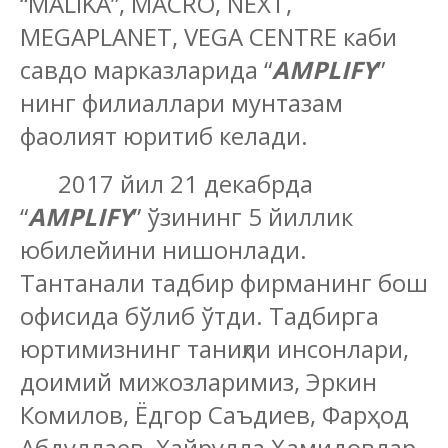
“MALIKA”, MACRO, NEXT,
MEGAPLANET, VEGA CENTRE каби
савдо марказларида “
AMPLIFY
”
нинг филиаллари мунтазам
фаолият юритиб келади.
2017 йил 21 декабрда
“
AMPLIFY
” ўзининг 5 йиллик
юбилейини нишонлади.
Тантанали тадбир фирманинг бош
офисида бўлиб ўтди. Тадбирга
юртимизнинг таниқли инсонлари,
доимий мижозларимиз, Эркин
Комилов, Ёдгор Саъдиев, Фарҳод
Абдуллаев, Хайрулла Ҳамидовлар